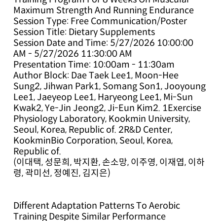
Maximum Strength And Running Endurance
Session Type: Free Communication/Poster
Session Title: Dietary Supplements
Session Date and Time: 5/27/2026 10:00:00
AM - 5/27/2026 11:30:00 AM
Presentation Time: 10:00am - 11:30am
Author Block: Dae Taek Lee1, Moon-Hee
Sung2, Jihwan Park1, Somang Son1, Jooyoung
Lee1, Jaeyeop Lee1, Haryeong Lee1, Mi-Sun
Kwak2, Ye-Jin Jeong2, Ji-Eun Kim2. 1Exercise
Physiology Laboratory, Kookmin University,
Seoul, Korea, Republic of. 2R&D Center,
KookminBio Corporation, Seoul, Korea,
Republic of.
(이대택, 성문희, 박지환, 손소망, 이주영, 이재엽, 이하
령, 곽미선, 정예진, 김지은)
Different Adaptation Patterns To Aerobic
Training Despite Similar Performance