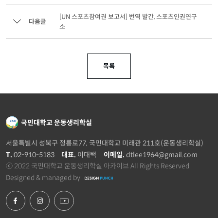
[UN 스포츠참여권 보고서] 번역 발간, 스포츠인권연구
다음글
소
목록
국민대학교 운동생리학실
서울특별시 성북구 정릉로77, 국민대학교 미래관 211호(운동생리학실)
T.
02-910-5183
대표.
이대택
이메일.
dtlee1964@gmail.com
ⓒ 2022 국민대학교 운동생리학실 아카이브 All Rights Reserved
Designed & managed by