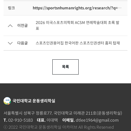
링크
https://sportsnhumanrights.org/research/?q=YToxOntzOjEyOiJrZXl3b3JkX3R…
2026 미국스포츠의학회 ACSM 연례학술대회 초록 발
이전글
표
다음글
스포츠인권용어집 한국어판 스포츠인권센터 홈피 탑재
목록
국민대학교 운동생리학실
서울특별시 성북구 정릉로77, 국민대학교 미래관 211호(운동생리학실)
T.
02-910-5183
대표.
이대택
이메일.
dtlee1964@gmail.com
ⓒ 2022 국민대학교 운동생리학실 아카이브 All Rights Reserved